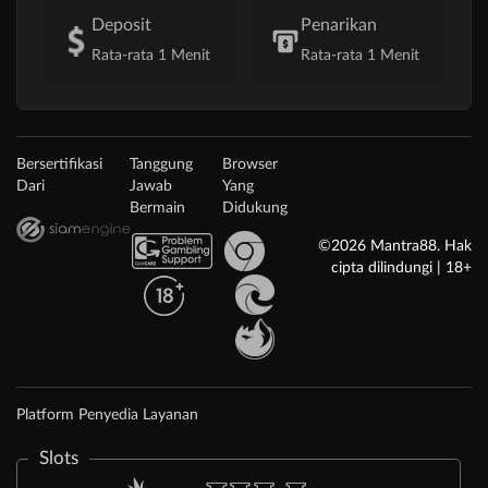
Deposit
Penarikan
Rata-rata 1 Menit
Rata-rata 1 Menit
Bersertifikasi
Tanggung
Browser
Dari
Jawab
Yang
Bermain
Didukung
©2026 Mantra88. Hak
cipta dilindungi | 18+
Platform Penyedia Layanan
Slots