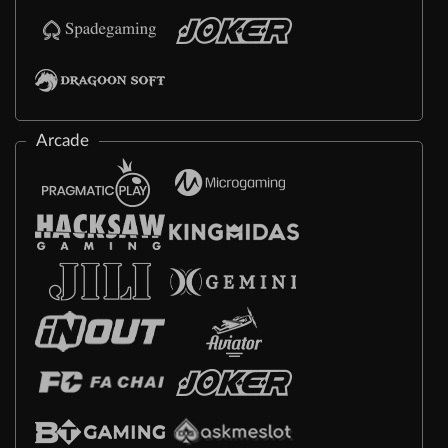
Arcade