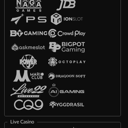
Live Casino